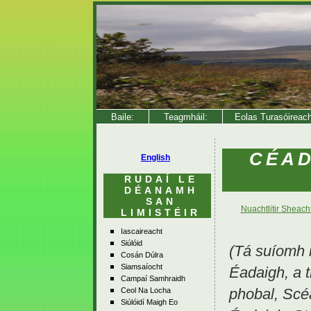
Baile:
Teagmháil:
Eolas Turasóireac
CÉAD
English
RUDAÍ LE
DÉANAMH
SAN
Nuachtlitir Sheacht
LIMISTÉIR
Iascaireacht
Siúlóid
(Tá suíomh i
Cosán Dúlra
Siamsaíocht
Éadaigh, a t
Campaí Samhraidh
phobal, Scéa
Ceol Na Locha
Siúlóidí Maigh Eo