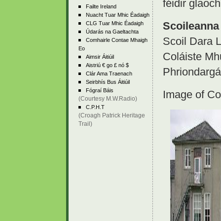
féidir glao
Failte Ireland
Nuacht Tuar Mhic Éadaigh
Scoileanna 
CLG Tuar Mhic Éadaigh
Údarás na Gaeltachta
Scoil Dara L
Comhairle Contae Mhaigh
Eo
Coláiste Mh
Aimsir Áitiúil
Aistriú € go £ nó $
Phriondargá
Clár Ama Traenach
Seirbhís Bus Áitiúil
Fógraí Báis
Image of Co
(Courtesy M.W.Radio)
C.P.H.T
(Croagh Patrick Heritage
Trail)