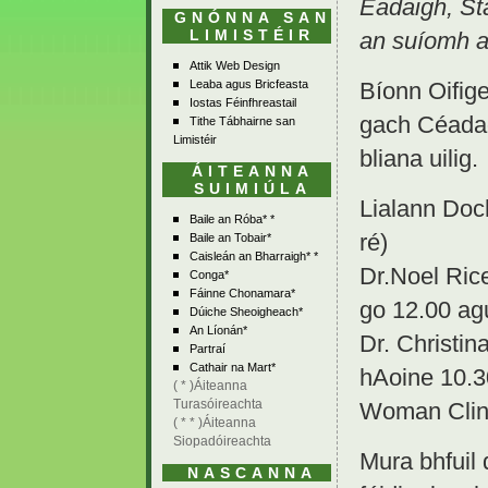
Éadaigh, Sta
GNÓNNA SAN
LIMISTÉIR
an suíomh a 
Attik Web Design
Leaba agus Bricfeasta
Bíonn Oifig
Iostas Féinfhreastail
gach Céadao
Tithe Tábhairne san
Limistéir
bliana uilig.
ÁITEANNA
SUIMIÚLA
Lialann Doc
Baile an Róba* *
ré)
Baile an Tobair*
Caisleán an Bharraigh* *
Dr.Noel Ric
Conga*
Fáinne Chonamara*
go 12.00 ag
Dúiche Sheoigheach*
An Líonán*
Dr. Christin
Partraí
Cathair na Mart*
hAoine 10.3
( * )Áiteanna
Turasóireachta
Woman Clini
( * * )Áiteanna
Siopadóireachta
Mura bhfuil d
NASCANNA