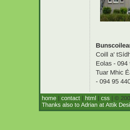
Bunscoilea
Coill a' tS
Eolas - 094
Tuar Mhic É
- 094 95 44
home
|
contact
|
html
|
css
| © 200
Thanks also to Adrian at Attik Des