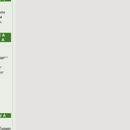
asta
il
n
NA
LA
igh* *
*
ch*
NA
Éadaigh