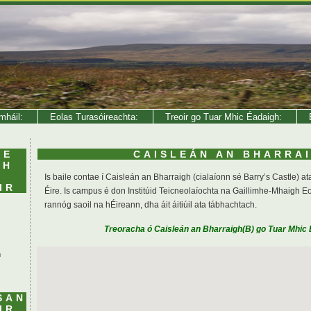
mháil:
Eolas Turasóireachta:
Treoir go Tuar Mhic Éadaigh:
E
LE
CAISLEÁN AN BHARRA
MH
Is baile contae í Caisleán an Bharraigh (cialaíonn sé Barry’s Castle) a
IR
Éire. Is campus é don Institúid Teicneolaíochta na Gaillimhe-Mhaigh
rannóg saoil na hÉireann, dha áit áitiúil ata tábhachtach.
Treoracha ó Caisleán an Bharraigh(B) go Tuar Mhic 
h
SAN
IR