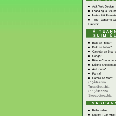
Attik Web Design
Leaba agus Bricfe
Iostas Féinfhreasta
Tithe Tábhairne sa
Limistéir
ÁITEAN
SUIMIÚ
Baile an Róba* *
Baile an Tobair*
Caisleán an Bharra
Conga*
Fáinne Chonamara
Dúiche Sheoighea
An Líonán*
Partraí
Cathair na Mart*
( * )Áiteanna
Turasóireachta
( * * )Áiteanna
Siopadóireachta
NASCAN
Failte Ireland
Nuacht Tuar Mhic 