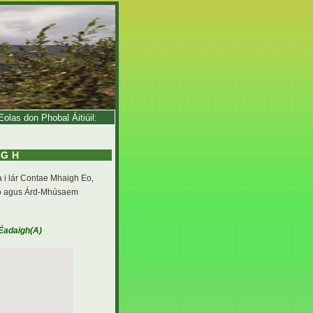
olas don Phobal Áitiúil:
IGH
ta i lár Contae Mhaigh Eo,
 Eo agus Árd-Mhúsaem
Éadaigh(A)