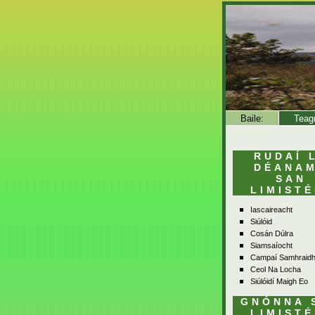
Baile:
Teag
RUDAÍ 
DÉANA
SAN
LIMISTÉ
Iascaireacht
Siúlóid
Cosán Dúlra
Siamsaíocht
Campaí Samhraid
Ceol Na Locha
Siúlóidí Maigh Eo
GNÓNNA 
LIMISTÉ