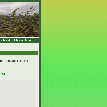
olas don Phobal Áitiúil:
ba, a théann isteach i
(A) :