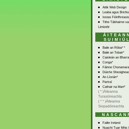
Attik Web Design
Leaba agus Bricfe
Iostas Féinfhreasta
Tithe Tábhairne sa
Limistéir
ÁITEAN
SUIMIÚ
Baile an Róba* *
Baile an Tobair*
Caisleán an Bharra
Conga*
Fáinne Chonamara
Dúiche Sheoighea
An Líonán*
Partraí
Cathair na Mart*
( * )Áiteanna
Turasóireachta
( * * )Áiteanna
Siopadóireachta
NASCAN
Failte Ireland
Nuacht Tuar Mhic 