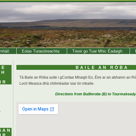
mháil:
Eolas Turasóireachta:
Treoir go Tuar Mhic Éadaigh:
E
LE
BAILE AN RÓBA
MH
Tá Baile an Róba suite i gContae Mhaigh Eo, Éire ar an abhainn an Ró
IR
Loch Measca dhá chiliméadar siar ón mbaile.
Directions from Ballinrobe (B) to Tourmakeady 
h
SAN
IR