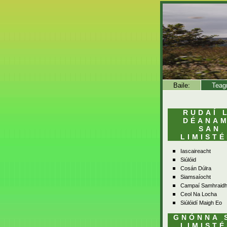
Baile:
Teag
RUDAÍ 
DÉANA
SAN
LIMISTÉ
Iascaireacht
Siúlóid
Cosán Dúlra
Siamsaíocht
Campaí Samhraid
Ceol Na Locha
Siúlóidí Maigh Eo
GNÓNNA 
LIMISTÉ