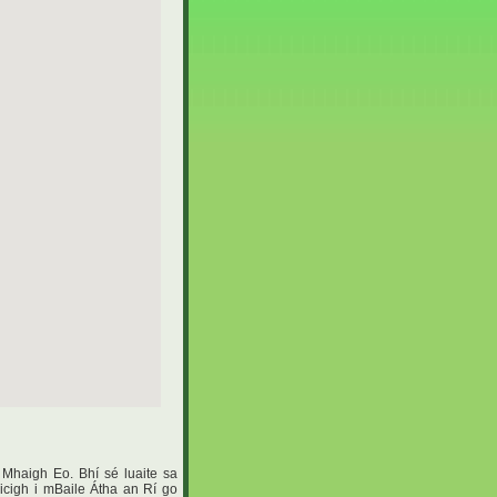
 Mhaigh Eo. Bhí sé luaite sa
nicigh i mBaile Átha an Rí go