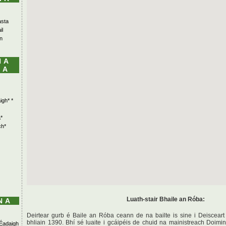
asta
il
n
NA
LA
igh* *
*
ch*
Luath-stair Bhaile an Róba:
NA
Deirtear gurb é Baile an Róba ceann de na bailte is sine i Deisceart
bhliain 1390. Bhí sé luaite i gcáipéis de chuid na mainistreach Doimi
Éadaigh