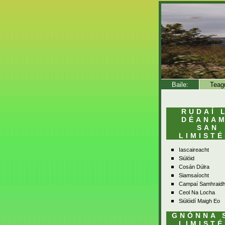
Baile:
Teag
RUDAÍ 
DÉANA
SAN
LIMISTÉ
Iascaireacht
Siúlóid
Cosán Dúlra
Siamsaíocht
Campaí Samhraid
Ceol Na Locha
Siúlóidí Maigh Eo
GNÓNNA 
LIMISTÉ