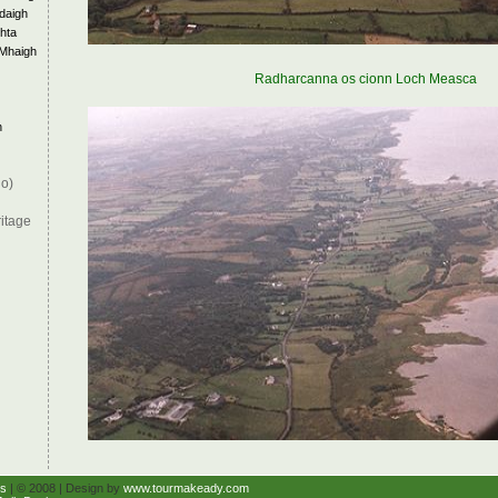
daigh
hta
 Mhaigh
Radharcanna os cionn Loch Measca
h
io)
itage
s
| © 2008 | Design by
www.tourmakeady.com