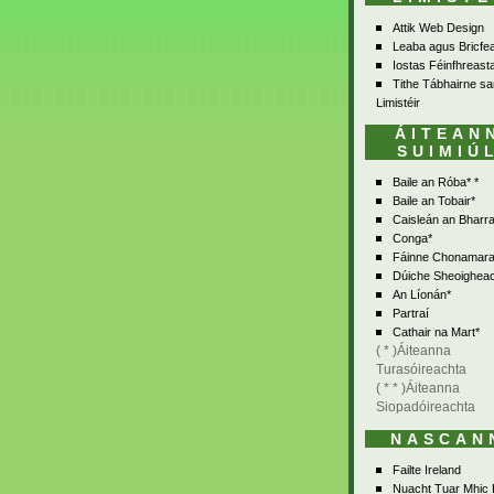
Attik Web Design
Leaba agus Bricfe
Iostas Féinfhreasta
Tithe Tábhairne sa
Limistéir
ÁITEAN
SUIMIÚ
Baile an Róba* *
Baile an Tobair*
Caisleán an Bharra
Conga*
Fáinne Chonamara
Dúiche Sheoighea
An Líonán*
Partraí
Cathair na Mart*
( * )Áiteanna
Turasóireachta
( * * )Áiteanna
Siopadóireachta
NASCAN
Failte Ireland
Nuacht Tuar Mhic 