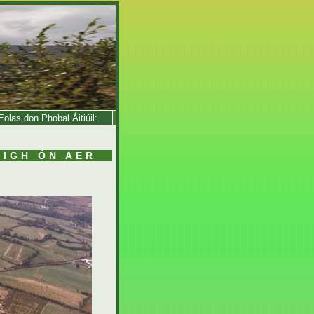
olas don Phobal Áitiúil:
IGH ÓN AER