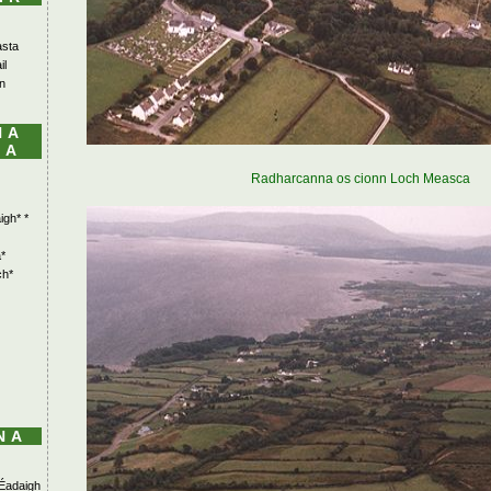
asta
il
n
NA
LA
Radharcanna os cionn Loch Measca
igh* *
*
ch*
NA
Éadaigh