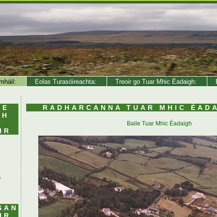
mháil:
Eolas Turasóireachta:
Treoir go Tuar Mhic Éadaigh:
E
LE
RADHARCANNA TUAR MHIC ÉADA
MH
Baile Tuar Mhic Éadaigh
IR
h
SAN
IR