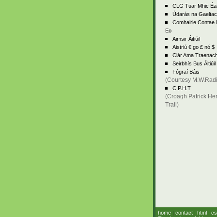
CLG Tuar Mhic Éa
Údarás na Gaeltac
Comhairle Contae
Eo
Aimsir Áitiúil
Aistriú € go £ nó $
Clár Ama Traenac
Seirbhís Bus Áitiúil
Fógraí Báis
(Courtesy M.W.Rad
C.P.H.T
(Croagh Patrick Her
Trail)
home
|
contact
|
html
|
cs